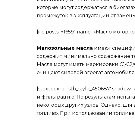
которые могут содержаться в биогазах
промежуток в эксплуатации от замены
[irp posts=»1659″ name=»Масло моторн
Малозольные масла
имеют специфич
содержит минимально содержание таки
Масла могут иметь маркировки C1/C2/
очищают силовой агрегат автомобиля 
[stextbox id=’stb_style_450687′ shad
и фильтрацию. По результатам испыт
некоторых других узлов. Однако, для
топливо. При использовании топлива 