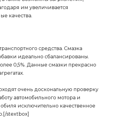
Благодаря им увеличивается
ые качества.
транспортного средства. Смазка
добавки идеально сбалансированы.
более 0,5%. Данные смазки прекрасно
грегатах.
проходят очень доскональную проверку
аботу автомобильного мотора и
омобиля исключительно качественное
[/stextbox]