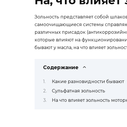
На, что влияет
Зольность представляет собой шлаков
самоочищающиеся системы справляются 
различных присадок (антикоррозийны
которые влияют на функционирование
бывают у масла, на что влияет зольно
Содержание
Какие разновидности бывают
Сульфатная зольность
На что влияет зольность мотор