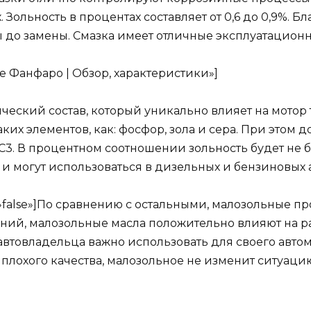
. Зольность в процентах составляет от 0,6 до 0,9%. 
 до замены. Смазка имеет отличные эксплуатационн
ое Фанфаро | Обзор, характеристики»]
еский состав, который уникально влияет на мотор 
х элементов, как: фосфор, зола и сера. При этом 
C3. В процентном соотношении зольность будет не 
и могут использоваться в дизельных и бензиновых а
ow=»false»]По сравнению с остальными, малозольные 
аний, малозольные масла положительно влияют на р
 автовладельца важно использовать для своего авт
плохого качества, малозольное не изменит ситуацию.