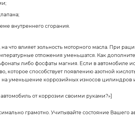
ми;
лапана;
еме внутреннего сгорания.
, на что влияет зольность моторного масла. При р
температурные отложения уменьшатся. Как дополнит
ьфонаты либо фосфаты магния. Если в автомобиле и
о, которое способствует появлению азотной кислоты
е на уменьшение коррозийных износов цилиндров 
ть автомобиль от коррозии своими руками?»]
симально грамотно. Учитывайте состояние Вашего