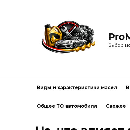
Перейти
к
содержанию
Pro
Выбор мо
Виды и характеристики масел
В
Общее ТО автомобиля
Свежее