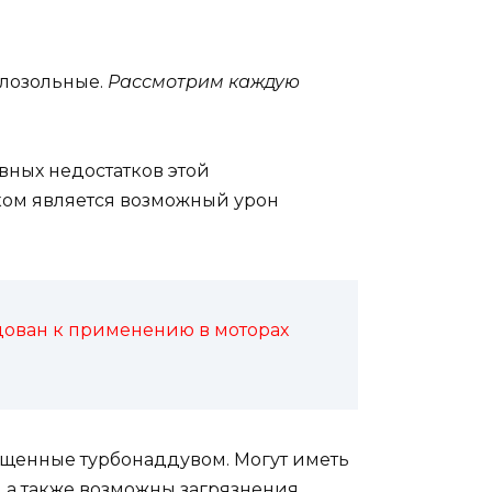
алозольные.
Рассмотрим каждую
вных недостатков этой
ком является возможный урон
ендован к применению в моторах
нащенные турбонаддувом. Могут иметь
 а также возможны загрязнения,