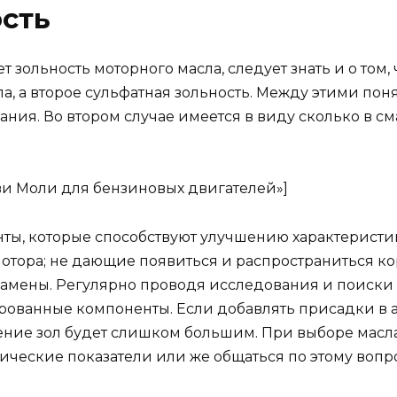
сть
ет зольность моторного масла, следует знать и о том, 
ла, а второе сульфатная зольность. Между этими пон
ания. Во втором случае имеется в виду сколько в с
кви Моли для бензиновых двигателей»]
ты, которые способствуют улучшению характеристик
отора; не дающие появиться и распространиться к
амены. Регулярно проводя исследования и поиски 
рованные компоненты. Если добавлять присадки в 
жение зол будет слишком большим. При выборе масла 
нические показатели или же общаться по этому воп