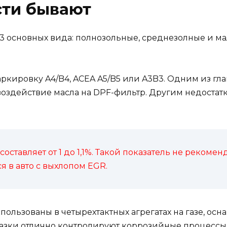
сти бывают
 3 основных вида: полнозольные, среднезолные и м
ркировку A4/B4, ACEA A5/B5 или A3B3. Одним из гла
воздействие масла на DPF-фильтр. Другим недостат
составляет от 1 до 1,1%. Такой показатель не реком
я в авто с выхлопом EGR.
пользованы в четырехтактных агрегатах на газе, ос
мазки отлично контролируют коррозийные процессы,