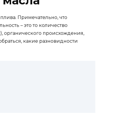
 масла
плива. Примечательно, что
ьность – это то количество
), органического происхождения,
обраться, какие разновидности