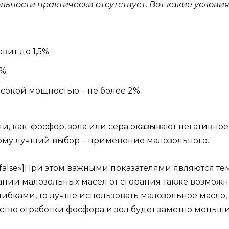
льности практически отсутствует. Вот какие услови
ит до 1,5%;
%;
сокой мощностью – не более 2%.
ти, как: фосфор, зола или сера оказывают негативно
ому лучший выбор – применение малозольного.
ow=»false»]При этом важными показателями являются 
вании малозольных масел от сгорания также возмож
шибками, то лучше использовать малозольное масло
ство отработки фосфора и зол будет заметно меньшим