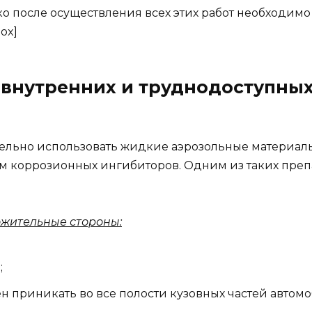
рлько после осуществления всех этих работ необходим
ox]
 внутренних и труднодоступны
ательно использовать жидкие аэрозольные материа
коррозионных ингибиторов. Одним из таких препа
ожительные стороны:
;
 приникать во все полости кузовных частей автомо