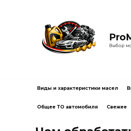
Перейти
к
содержанию
Pro
Выбор мо
Виды и характеристики масел
В
Общее ТО автомобиля
Свежее