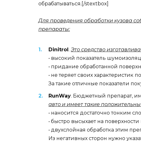
обрабатываться.[/stextbox]
Для проведения обработки кузова с
препараты:
Dinitrol
.
Это средство изготавлив
• высокий показатель шумоизоляц
• придание обработанной поверх
• не теряет своих характеристик 
За такие отличные показатели поку
RunWay
. Бюджетный препарат, 
авто и имеет такие положительны
• наносится достаточно тонким сл
• быстро высыхает на поверхности 
• двухслойная обработка этим пре
Из негативных сторон нужно указ