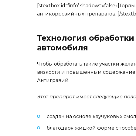
[stextbox id=’info’ shadow=»false»]То
антикоррозийных препаратов. [/stextb
Технология обработки
автомобиля
Чтобы обработать такие участки жел
вязкости и повышенным содержанием 
Антигравий.
Этот препарат имеет следующие пол
создан на основе каучуковых смол
благодаря жидкой форме способен