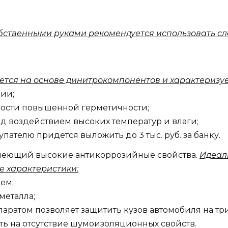
обственными руками рекомендуется использовать 
ается на основе динитрокомпонентов и характеризу
ии;
ности повышенной герметичности;
под воздействием высоких температур и влаги;
пателю придется выложить до 3 тыс. руб. за банку.
имеющий высокие антикоррозийные свойства.
Идеал
е характеристики:
оем;
металла;
паратом позволяет защитить кузов автомобиля на три
ать на отсутствие шумоизоляционных свойств.