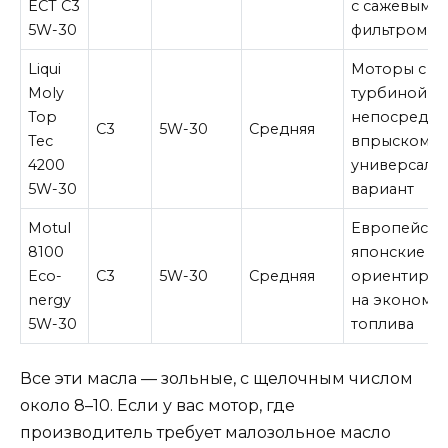
ECT C3
с сажевым
5W-30
фильтром
Liqui
Моторы с
Moly
турбиной и
Top
непосредст
C3
5W-30
Средняя
Tec
впрыском,
4200
универсаль
5W-30
вариант
Motul
Европейски
8100
японские м
Eco-
C3
5W-30
Средняя
ориентиров
nergy
на экономи
5W-30
топлива
Все эти масла — зольные, с щелочным числом
около 8–10. Если у вас мотор, где
производитель требует малозольное масло