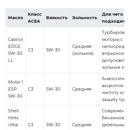
Класс
Для чего
Масло
Вязкость
Зольность
ACEA
подходит
Турбирова
Castrol
моторы с
EDGE
Средняя
непосредст
C3
5W-30
5W-30
(зольное)
впрыском, г
LL
допускается
зольное мас
Аналогично,
Mobil 1
акцентом на
ESP
C3
5W-30
Средняя
чистоту кла
5W-30
защиту тур
Shell
Современн
Helix
бензиновые
Ultra
C3
5W-30
Средняя
дизельные 