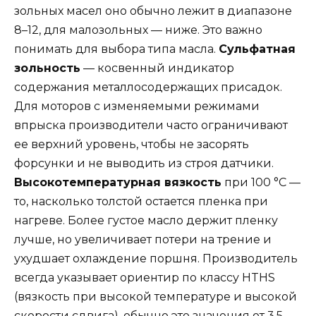
зольных масел оно обычно лежит в диапазоне
8–12, для малозольных — ниже. Это важно
понимать для выбора типа масла.
Сульфатная
зольность
— косвенный индикатор
содержания металлосодержащих присадок.
Для моторов с изменяемыми режимами
впрыска производители часто ограничивают
ее верхний уровень, чтобы не засорять
форсунки и не выводить из строя датчики.
Высокотемпературная вязкость
при 100 °C —
то, насколько толстой остается пленка при
нагреве. Более густое масло держит пленку
лучше, но увеличивает потери на трение и
ухудшает охлаждение поршня. Производитель
всегда указывает ориентир по классу HTHS
(вязкость при высокой температуре и высокой
скорости сдвига), обычно это значения от 3.5