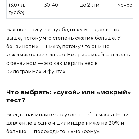
(3.0+ л,
30–40
до 2 атм
менее 25
турбо)
Важно: если у вас турбодизель — давление
выше, потому что степень сжатия больше. У
бензиновых — ниже, потому что они не
«сжимают» так сильно. Не сравнивайте дизель
с бензином — это как мерить вес в
килограммах и фунтах.
Что выбрать: «сухой» или «мокрый»
тест?
Всегда начинайте с «сухого» — без масла. Если
давление в одном цилиндре ниже на 20% и
больше — переходите к «мокрому».