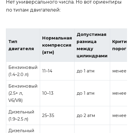
Нет универсального числа. Но вот ориентиры
по типам двигателей:
Допустимая
Нормальная
Тип
разница
Критиче
компрессия
двигателя
между
порог
(атм)
цилиндрами
Бензиновый
11–14
до 1 атм
менее 9 
(1.4–2.0 л)
Бензиновый
(2.5+ л,
10–13
до 1 атм
менее 8 
V6/V8)
Дизельный
25–35
до 2 атм
менее 20
(1.9–2.5 л)
Дизельный