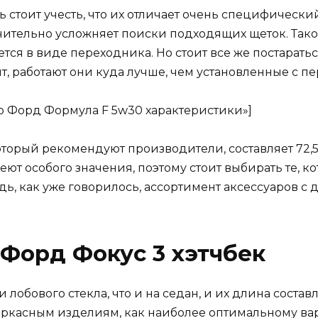
ь стоит учесть, что их отличает очень специфически
начительно усложняет поиски подходящих щеток. Так
тся в виде переходника. Но стоит все же постарат
т, работают они куда лучше, чем установленные с п
сло Форд Формула F 5w30 характеристики»]
который рекомендуют производители, составляет 72,5-
ют особого значения, поэтому стоит выбирать те, ко
дь, как уже говорилось, ассортимент аксессуаров 
Форд Фокус 3 хэтчбек
 лобового стекла, что и на седан, и их длина состав
каркасным изделиям, как наиболее оптимальному ва