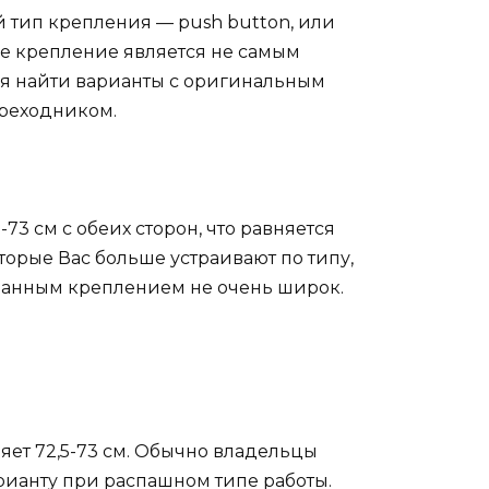
й тип крепления — push button, или
ое крепление является не самым
ься найти варианты с оригинальным
ереходником.
73 см с обеих сторон, что равняется
торые Вас больше устраивают по типу,
с данным креплением не очень широк.
ляет 72,5-73 см. Обычно владельцы
рианту при распашном типе работы.