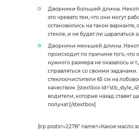
Дворники большей длины. Некоторы
это чревато тем, что они могут раб
остановились на таком варианте,
стекле, и не будет ли царапаться з
Дворники меньшей длины. Некото
происходит по причине того, что
нужного размера не оказалось и т
справляться со своими задачами. 
стеклоочистители 65 см на лобовое
качеством. [stextbox id=’stb_styl
водители, которые назад ставят щ
получат.[/stextbox]
[irp posts=»2278″ name=»Какое масло з