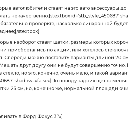
е автолюбители ставят на это авто аксессуары до 7
отать некачественно.[stextbox id=’stb_style_450687′ s
 обязательно проверьте, насколько синхронной буд
аднее;[/stextbox]
рые наоборот ставят щетки, размеры которых коро
 они приобретались по акции, или хотелось стеклоо
.д. Спереди можно поставить варианты длиной 70 см
Мешать друг другу они не будут совершенно точно.
 стекло, но это, конечно, очень мало, и такой вариа
e_450687′ shadow=»false»]По поводу задних щеток мень
етки 25 см, но, конечно же, нормальной площади очи
аливать в Форд Фокус 3?»]