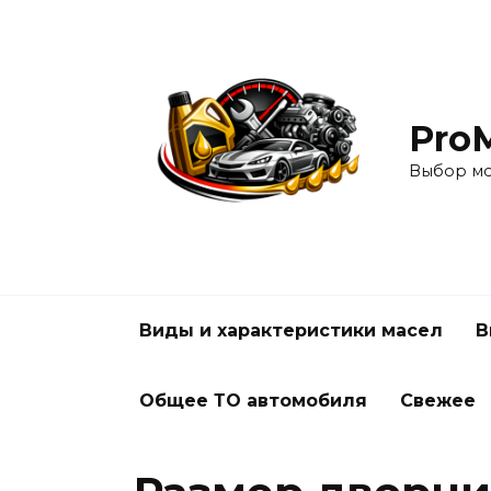
Перейти
к
содержанию
Pro
Выбор мо
Виды и характеристики масел
В
Общее ТО автомобиля
Свежее