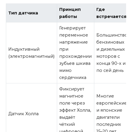
Принцип
Где
Тип датчика
работы
встречается
Генерирует
переменное
Большинство
напряжение
бензиновых
Индуктивный
при
и дизельных
(электромагнитный)
прохождении
моторов с
зубьев шкива
конца 90-х и
мимо
по сей день
сердечника
Фиксирует
магнитное
Многие
поле через
европейские
эффект Холла,
и японские
Датчик Холла
выдаёт
двигатели
чёткий
последних
цифровой
15–20 лет