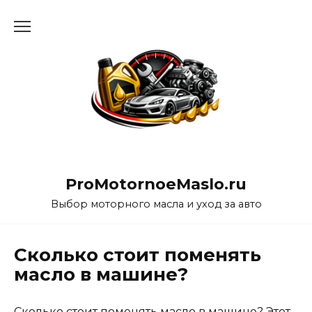
Перейти
к
содержанию
ProMotornoeMaslo.ru
Выбор моторного масла и уход за авто
Сколько стоит поменять
масло в машине?
Сколько стоит поменять масло в машине? Этот