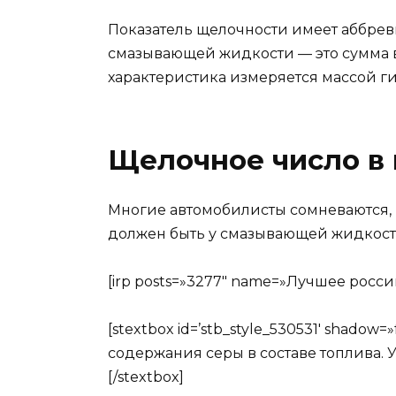
Показатель щелочности имеет аббрев
смазывающей жидкости — это сумма в
характеристика измеряется массой г
Щелочное число в
Многие автомобилисты сомневаются, 
должен быть у смазывающей жидкости
[irp posts=»3277″ name=»Лучшее росс
[stextbox id=’stb_style_530531′ shado
содержания серы в составе топлива. 
[/stextbox]