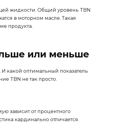
ющей жидкости. Общий уровень TBN
атся в моторном масле. Такая
ме продукта.
ольше или меньше
 И какой оптимальный показатель
ие TBN не так просто.
ямую зависит от процентного
стика кардинально отличается.