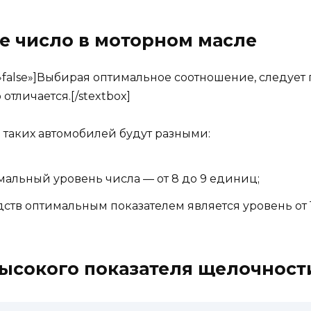
 число в моторном масле
ow=»false»]Выбирая оптимальное соотношение, следуе
тличается.[/stextbox]
 таких автомобилей будут разными:
альный уровень числа — от 8 до 9 единиц;
ств оптимальным показателем является уровень от 1
ысокого показателя щелочност