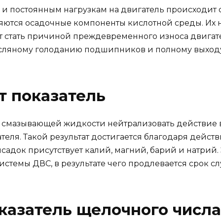
 и постоянным нагрузкам на двигатель происходит
яются осадочные компоненты кислотной среды. Их 
ет стать причиной преждевременного износа двигат
асляному голоданию подшипников и полному выходу 
от показатель
ь смазывающей жидкости нейтрализовать действие в
ателя. Такой результат достигается благодаря де
садок присутствует калий, магний, барий и натрий.
стемы ДВС, в результате чего продлевается срок сл
казатель щелочного числа