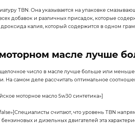
иатуру TBN. Она указывается на упаковке смазыва
сех добавок и различных присадок, которые содерж
идроксида калия, который содержится в одном грам
 моторном масле лучше б
щелочное число в масле лучше больше или меньше.
. На самом деле рассчитать оптимальное соотношен
ийское моторное масло 5w30 синтетика»]
w=»false»]Специалисты считают, что уровень TBN напр
У бензиновых и дизельных двигателей эта характери