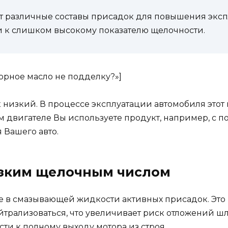
 различные составы присадок для повышения экспл
и к слишком высокому показателю щелочности.
оторное масло не подделку?»]
к низкий. В процессе эксплуатации автомобиля этот
 двигателе Вы используете продукт, например, с пока
 Вашего авто.
изким щелочным числом
 в смазывающей жидкости активных присадок. Это м
йтрализоваться, что увеличивает риск отложений ш
сти к полному выходу мотора из строя.