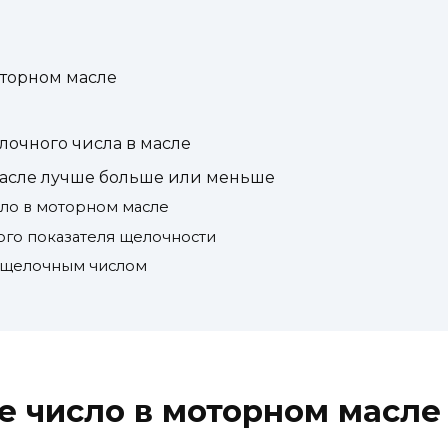
оторном масле
лочного числа в масле
асле лучше больше или меньше
ло в моторном масле
ого показателя щелочности
м щелочным числом
е число в моторном масле