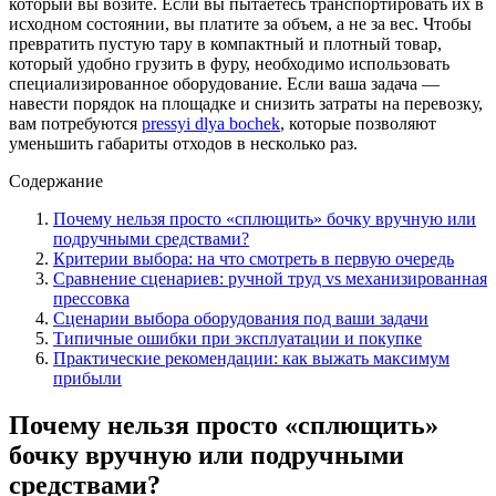
который вы возите. Если вы пытаетесь транспортировать их в
исходном состоянии, вы платите за объем, а не за вес. Чтобы
превратить пустую тару в компактный и плотный товар,
который удобно грузить в фуру, необходимо использовать
специализированное оборудование. Если ваша задача —
навести порядок на площадке и снизить затраты на перевозку,
вам потребуются
pressyi dlya bochek
, которые позволяют
уменьшить габариты отходов в несколько раз.
Содержание
Почему нельзя просто «сплющить» бочку вручную или
подручными средствами?
Критерии выбора: на что смотреть в первую очередь
Сравнение сценариев: ручной труд vs механизированная
прессовка
Сценарии выбора оборудования под ваши задачи
Типичные ошибки при эксплуатации и покупке
Практические рекомендации: как выжать максимум
прибыли
Почему нельзя просто «сплющить»
бочку вручную или подручными
средствами?