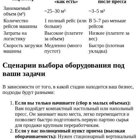
«как есть»
после пресса
Занимаемый
~25–30 м³
~3–5 м³
объем (м³)
Количество
1 полный рейс (или
В 5–7 раз меньше
рейсов машины
больше)
рейсов
Затраты на
Высокие (платите
Низкие (платите за
логистику
за объем)
вес)
Скорость загрузки
Медленно (много
Быстро (плотная
машины
пустот)
укладка)
Сценарии выбора оборудования под
ваши задачи
В зависимости от того, в какой стадии находится ваш бизнес,
подходы будут разными:
Если вы только начинаете (сбор в малых объемах):
Вам подойдет компактный настольный или напольный
пресс. Он занимает мало места, легко перемещается и
позволяет быстро подготовить первую партию сырья
для продажи крупным переработчикам.
Если у вас полноценный пункт приема (высокая
оборачиваемость):
Нужен стационарный вертикальный