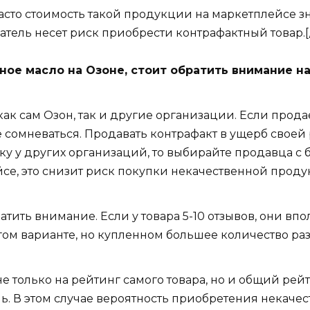
ь часто стоимость такой продукции на маркетплейсе 
атель несет риск приобрести контрафактный товар.[/
ое масло на Озоне, стоит обратить внимание н
ак сам Озон, так и другие организации. Если прода
 сомневаться. Продавать контрафакт в ущерб своей
ку у других организаций, то выбирайте продавца с
е, это снизит риск покупки некачественной проду
ратить внимание. Если у товара 5-10 отзывов, они в
огом варианте, но купленном большее количество р
только на рейтинг самого товара, но и общий рейти
ель. В этом случае вероятность приобретения некачес