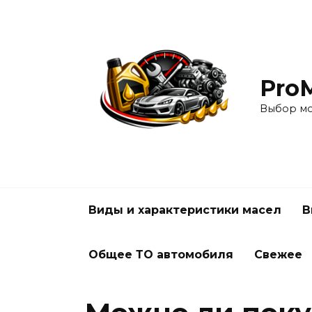
Перейти
к
содержанию
Pro
Выбор мо
Виды и характеристики масел
В
Общее ТО автомобиля
Свежее