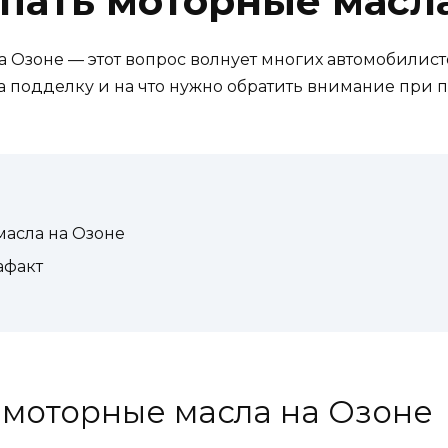
пать моторные масла
а Озоне
— этот вопрос волнует многих автомобилисто
а подделку и на что нужно обратить внимание при
масла на Озоне
афакт
 моторные масла на Озоне