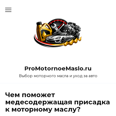
Перейти
к
содержанию
ProMotornoeMaslo.ru
Выбор моторного масла и уход за авто
Чем поможет
медесодержащая присадка
к моторному маслу?