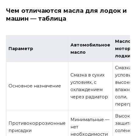
Чем отличаются масла для лодок и
машин — таблица
Масло д
Автомобильное
Параметр
моторн
масло
лодки
Смазка в
Смазка в сухих
условия
условиях, с
высокой
Основное назначение
охлаждением
влажност
через радиатор
соли,
перегре
Высокие
Минимальные —
Противокоррозионные
защита о
нет
присадки
солёной
необходимости