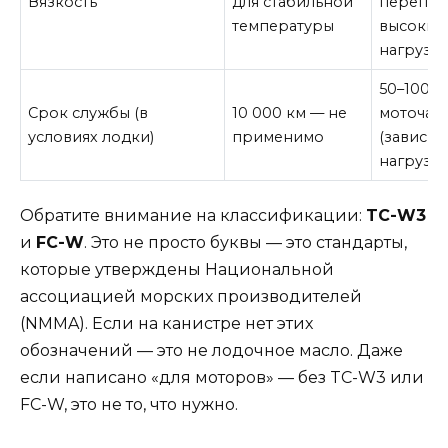
Вязкость
для стабильной
перепад
температуры
высоких
нагрузо
50–100
Срок службы (в
10 000 км — не
моточас
условиях лодки)
применимо
(зависит
нагрузки
Обратите внимание на классификации:
TC-W3
и
FC-W
. Это не просто буквы — это стандарты,
которые утверждены Национальной
ассоциацией морских производителей
(NMMA). Если на канистре нет этих
обозначений — это не лодочное масло. Даже
если написано «для моторов» — без TC-W3 или
FC-W, это не то, что нужно.