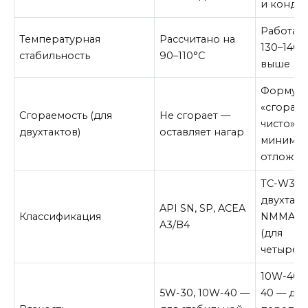
и конден
Работает
Температурная
Рассчитано на
130–140°
стабильность
90–110°C
выше
Формул
«сгорает
Сгораемость (для
Не сгорает —
чисто» —
двухтактов)
оставляет нагар
миниму
отложен
TC-W3 (д
двухтакт
API SN, SP, ACEA
Классификация
NMMA F
A3/B4
(для
четырёхт
10W-40, 
5W-30, 10W-40 —
40 — для