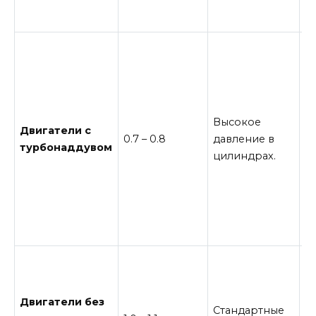
п
у
Т
м
за
и
с
Высокое
Двигатели с
п
0.7 – 0.8
давление в
турбонаддувом
п
цилиндрах.
с
ст
з
м
з
М
д
б
Двигатели без
Стандартные
ш