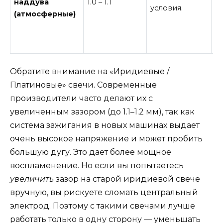
наддува
1.0 – 1.1
условия.
з
(атмосферные)
л
э
п
Обратите внимание на «Иридиевые /
Платиновые» свечи. Современные
производители часто делают их с
увеличенным зазором (до 1.1–1.2 мм), так как
система зажигания в новых машинах выдает
очень высокое напряжение и может пробить
большую дугу. Это дает более мощное
воспламенение. Но если вы попытаетесь
увеличить
зазор на старой иридиевой свече
вручную, вы рискуете сломать центральный
электрод. Поэтому с такими свечами лучше
работать только в одну сторону — уменьшать