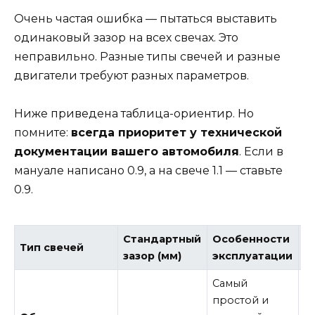
Очень частая ошибка — пытаться выставить
одинаковый зазор на всех свечах. Это
неправильно. Разные типы свечей и разные
двигатели требуют разных параметров.
Ниже приведена таблица-ориентир. Но
помните:
всегда приоритет у технической
документации вашего автомобиля
. Если в
мануале написано 0.9, а на свече 1.1 — ставьте
0.9.
Стандартный
Особенности
Н
Тип свечей
зазор (мм)
эксплуатации
п
Самый
М
простой и
ле