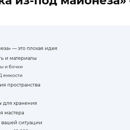
ка из-под майонеза» 
еза» — это плохая идея
ть и материалы
ры и бочки
Д емкости
ция пространства
»
ы для хранения
ся мастера
в вашей ситуации