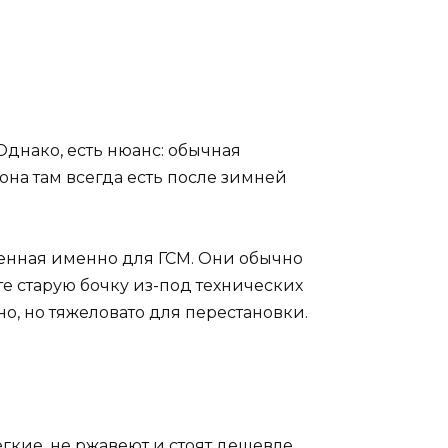
 Однако, есть нюанс: обычная
 она там всегда есть после зимней
ченная именно для ГСМ. Они обычно
 старую бочку из-под технических
но, но тяжеловато для перестановки.
гкие, не ржавеют и стоят дешевле