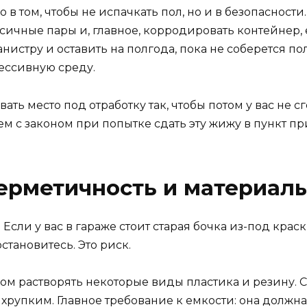
 в том, чтобы не испачкать пол, но и в безопасности
сичные пары и, главное, корродировать контейнер, 
анистру и оставить на полгода, пока не соберется п
ессивную среду.
вать место под отработку так, чтобы потом у вас не сг
м с законом при попытке сдать эту жижу в пункт пр
герметичность и материал
. Если у вас в гараже стоит старая бочка из-под кра
становитесь. Это риск.
вом растворять некоторые виды пластика и резину.
ь хрупким. Главное требование к емкости: она долж