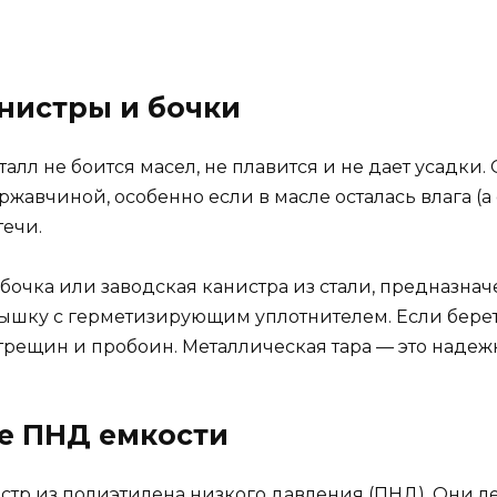
анистры и бочки
талл не боится масел, не плавится и не дает усадки.
ржавчиной, особенно если в масле осталась влага (а
течи.
очка или заводская канистра из стали, предназна
шку с герметизирующим уплотнителем. Если берете
 трещин и пробоин. Металлическая тара — это надеж
ые ПНД емкости
стр из полиэтилена низкого давления (ПНД). Они ле