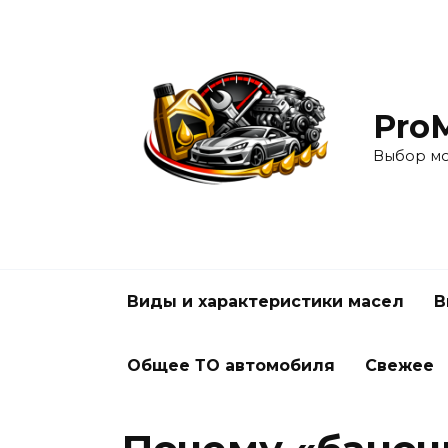
Перейти
к
содержанию
Pro
Выбор мо
Виды и характеристики масел
В
Общее ТО автомобиля
Свежее