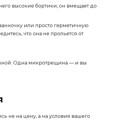
него высокие бортики, он вмещает до
 ванночку или просто герметичную
дитесь, что она не прольется от
дежной. Одна микротрещина — и вы
я
ь не на цену, а на условия вашего