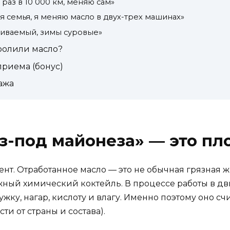
раз в 10 000 км, меняю сам»
я семья, я меняю масло в двух-трех машинах»
ливаемый, зимы суровые»
пролили масло?
приема (бонус)
ража
з-под майонеза» — это пл
нт. Отработанное масло — это не обычная грязная ж
ожный химический коктейль. В процессе работы в д
жку, нагар, кислоту и влагу. Именно поэтому оно сч
ти от страны и состава).