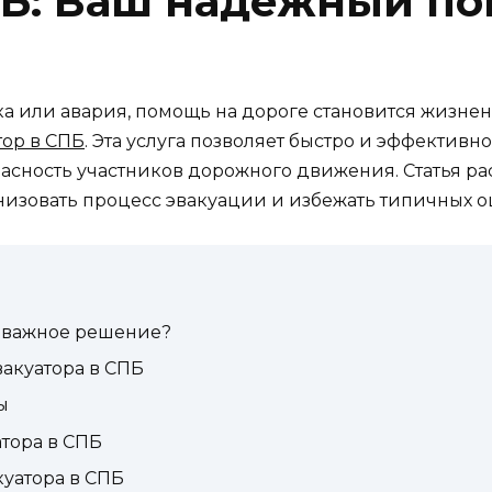
ПБ: Ваш надежный п
 или авария, помощь на дороге становится жизнен
тор в СПБ
. Эта услуга позволяет быстро и эффективн
пасность участников дорожного движения. Статья рас
ганизовать процесс эвакуации и избежать типичных 
о важное решение?
вакуатора в СПБ
ы
тора в СПБ
куатора в СПБ