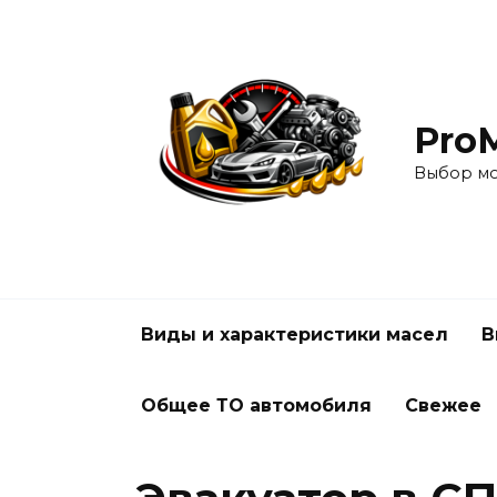
Перейти
к
содержанию
Pro
Выбор мо
Виды и характеристики масел
В
Общее ТО автомобиля
Свежее