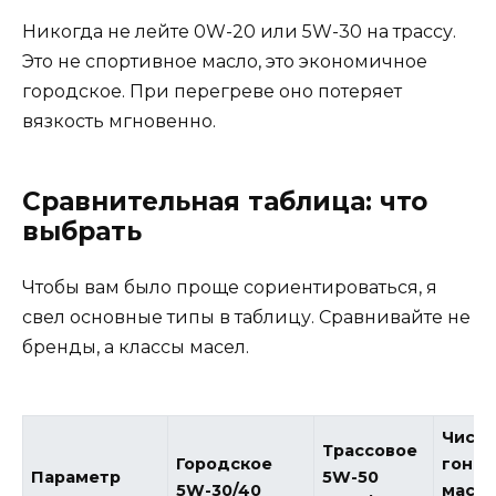
Никогда не лейте 0W-20 или 5W-30 на трассу.
Это не спортивное масло, это экономичное
городское. При перегреве оно потеряет
вязкость мгновенно.
Сравнительная таблица: что
выбрать
Чтобы вам было проще сориентироваться, я
свел основные типы в таблицу. Сравнивайте не
бренды, а классы масел.
Чист
Трассовое
Городское
гоноч
Параметр
5W-50
5W-30/40
масло 