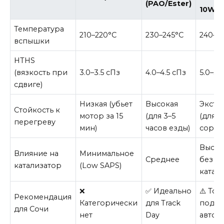
(PAO/Ester)
10W-6
Температура
210–220°C
230–245°C
240–2
вспышки
HTHS
(вязкость при
3.0–3.5 сПз
4.0–4.5 сПз
5.0–5.
сдвиге)
Низкая (убьет
Высокая
Экстр
Стойкость к
мотор за 15
(для 3–5
(для
перегреву
мин)
часов езды)
сорев
Высок
Влияние на
Минимальное
Среднее
без
катализатор
(Low SAPS)
катал
❌
✅ Идеально
⚠️ Тол
Рекомендация
Категорически
для Track
подго
для Сочи
нет
Day
авто