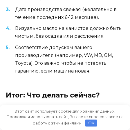
Дата производства свежая (желательно в
течение последних 6-12 месяцев).
Визуально масло на канистре должно быть
чистым, без осадка или расслоения.
Соответствие допускам вашего
производителя (например, VW, MB, GM,
Toyota). Это важно, чтобы не потерять
гарантию, если машина новая.
Итог: Что делать сейчас?
Если вы живете в условиях, где термометр
Этот сайт использует cookie для хранения данных.
Продолжая использовать сайт, Вы даете свое согласие на
регулярно показывает -30°C и ниже, ваша
работу с этими файлами.
OK
стратегия должна быть следующей: