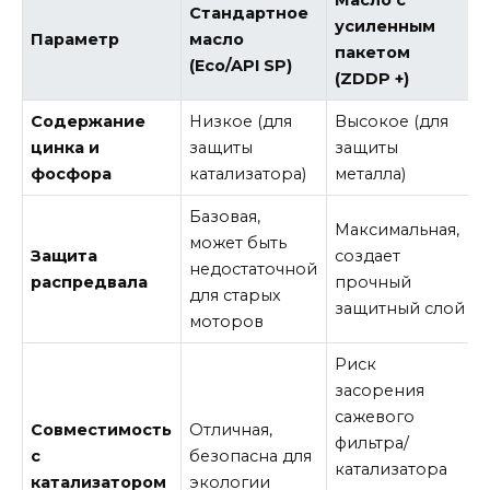
Масло с
Стандартное
усиленным
Параметр
масло
пакетом
(Eco/API SP)
(ZDDP +)
Содержание
Низкое (для
Высокое (для
цинка и
защиты
защиты
фосфора
катализатора)
металла)
Базовая,
Максимальная,
может быть
Защита
создает
недостаточной
распредвала
прочный
для старых
защитный слой
моторов
Риск
засорения
сажевого
Совместимость
Отличная,
фильтра/
с
безопасна для
катализатора
катализатором
экологии