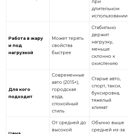
при
длительном
использовании
Стабильно
держит
Работа в жару
Может терять
нагрузку,
и под
свойства
меньше
нагрузкой
быстрее
склонно к
окислению
Современные
Старые авто,
авто (2015+),
спорт, такси,
Для кого
городская
буксировка,
подходит
езда,
тяжелый
спокойный
климат
стиль
От средней до
Обычно выше
высокой
средней из-за
Цена