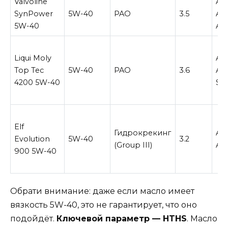
Valvoline
API
SynPower
5W-40
PAO
3.5
AC
5W-40
A3
Liqui Moly
AC
Top Tec
5W-40
PAO
3.6
A3/
4200 5W-40
SP
Elf
Гидрокрекинг
AC
Evolution
5W-40
3.2
(Group III)
A3
900 5W-40
Обрати внимание: даже если масло имеет
вязкость 5W-40, это не гарантирует, что оно
подойдёт.
Ключевой параметр — HTHS
. Масло