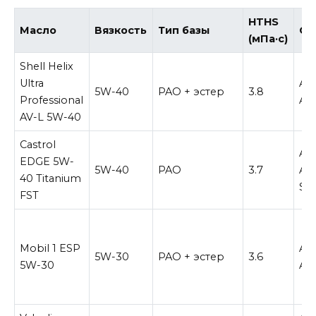
HTHS
Масло
Вязкость
Тип базы
Ст
(мПа·с)
Shell Helix
Ultra
AC
5W-40
PAO + эстер
3.8
Professional
AP
AV-L 5W-40
Castrol
AC
EDGE 5W-
5W-40
PAO
3.7
A3/
40 Titanium
SP
FST
Mobil 1 ESP
AC
5W-30
PAO + эстер
3.6
5W-30
AP