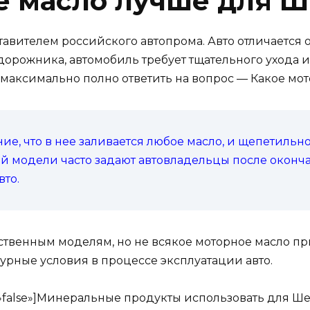
е масло лучше для 
авителем российского автопрома. Авто отличаетс
дорожника, автомобиль требует тщательного ухода 
 максимально полно ответить на вопрос — Какое мо
е, что в нее заливается любое масло, и щепетильно
й модели часто задают автовладельцы после оконча
вто.
ственным моделям, но не всякое моторное масло п
турные условия в процессе эксплуатации авто.
ow=»false»]Минеральные продукты использовать для Ш