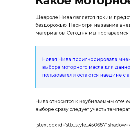
Какое моторно
Шевроле Нива является ярким предст
бездорожью. Несмотря на звание вне
материалов. Сегодня мы постараемся
Новая Нива проигнорировала мнени
выбора моторного масла для данно
пользователи остаются наедине с а
Нива относится к неубиваемым отече
выборе сразу следует учесть темпера
[stextbox id=’stb_style_450687′ shad