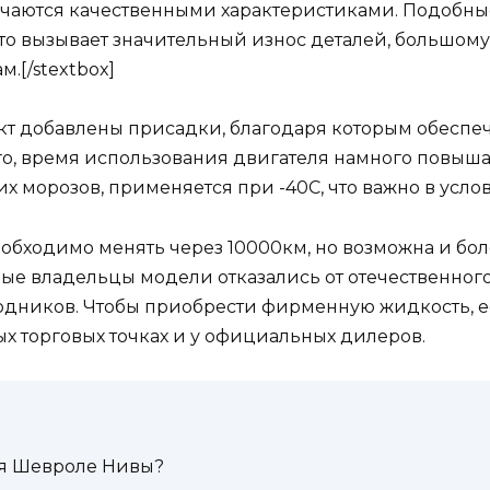
ичаются качественными характеристиками. Подобны
о вызывает значительный износ деталей, большому р
.[/stextbox]
кт добавлены присадки, благодаря которым обеспеч
ого, время использования двигателя намного повыш
их морозов, применяется при -40С, что важно в усло
бходимо менять через 10000км, но возможна и боле
е владельцы модели отказались от отечественного 
дников. Чтобы приобрести фирменную жидкость, е
 торговых точках и у официальных дилеров.
ля Шевроле Нивы?