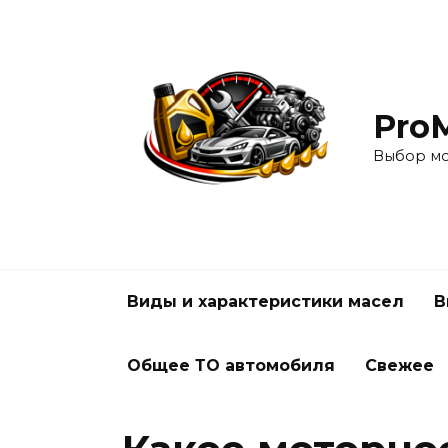
Перейти
к
содержанию
Pro
Выбор мо
Виды и характеристики масел
В
Общее ТО автомобиля
Свежее