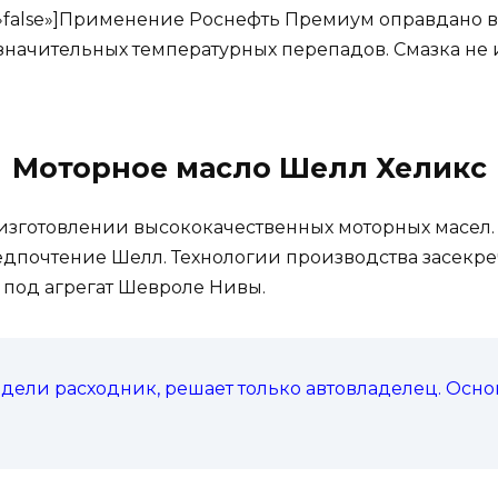
dow=»false»]Применение Роснефть Премиум оправдано 
значительных температурных перепадов. Смазка не 
Моторное масло Шелл Хеликс
изготовлении высококачественных моторных масел.
едпочтение Шелл. Технологии производства засекре
 под агрегат Шевроле Нивы.
дели расходник, решает только автовладелец. Осно