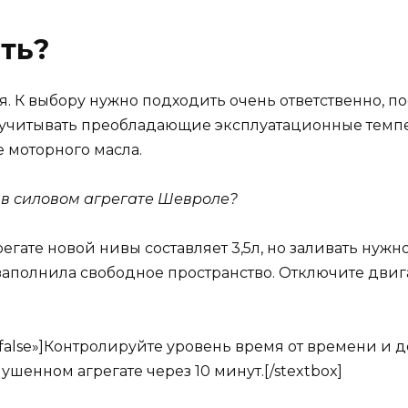
ть?
 К выбору нужно подходить очень ответственно, пос
учитывать преобладающие эксплуатационные темпер
 моторного масла.
в силовом агрегате Шевроле?
ате новой нивы составляет 3,5л, но заливать нужно н
ь заполнила свободное пространство. Отключите двиг
ow=»false»]Контролируйте уровень время от времени и
шенном агрегате через 10 минут.[/stextbox]