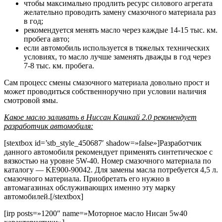
чтобы максимально продлить ресурс силового агрегата
желательно проводить замену смазочного материала раз
в год;
рекомендуется менять масло через каждые 14-15 тыс. км.
пробега авто;
если автомобиль используется в тяжелых технических
условиях, то масло лучше заменять дважды в год через
7-8 тыс. км. пробега.
Сам процесс смены смазочного материала довольно прост и
может проводиться собственноручно при условии наличия
смотровой ямы.
Какое масло заливать в Ниссан Кашкай 2.0 рекомендует
разработчик автомобиля:
[stextbox id=’stb_style_450687′ shadow=»false»]Разработчик
данного автомобиля рекомендует применять синтетическое с
вязкостью на уровне 5W-40. Номер смазочного материала по
каталогу — KE900-90042. Для замены масла потребуется 4,5 л.
смазочного материала. Приобретать его нужно в
автомагазинах обслуживающих именно эту марку
автомобилей.[/stextbox]
[irp posts=»1200″ name=»Моторное масло Нисан 5w40