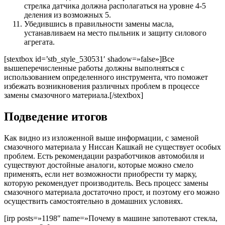
стрелка датчика должна располагаться на уровне 4-5
деления из возможных 5.
Убедившись в правильности замены масла,
устанавливаем на место пыльник и защиту силового
агрегата.
[stextbox id=’stb_style_530531′ shadow=»false»]Все
вышеперечисленные работы должны выполняться с
использованием определенного инструмента, что поможет
избежать возникновения различных проблем в процессе
замены смазочного материала.[/stextbox]
Подведение итогов
Как видно из изложенной выше информации, с заменой
смазочного материала у Ниссан Кашкай не существует особых
проблем. Есть рекомендации разработчиков автомобиля и
существуют достойные аналоги, которые можно смело
применять, если нет возможности приобрести ту марку,
которую рекомендует производитель. Весь процесс замены
смазочного материала достаточно прост, и поэтому его можно
осуществить самостоятельно в домашних условиях.
[irp posts=»1198″ name=»Почему в машине запотевают стекла,