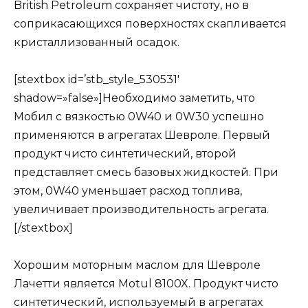
British Petroleum сохраняет чистоту, но в
соприкасающихся поверхностях скапливается
кристаллизованный осадок.
[stextbox id=’stb_style_530531′
shadow=»false»]Необходимо заметить, что
Мобил с вязкостью 0W40 и 0W30 успешно
применяются в агрегатах Шевроле. Первый
продукт чисто синтетический, второй
представляет смесь базовых жидкостей. При
этом, 0W40 уменьшает расход топлива,
увеличивает производительность агрегата.
[/stextbox]
Хорошим моторным маслом для Шевроле
Лачетти является Motul 8100X. Продукт чисто
синтетический, используемый в агрегатах