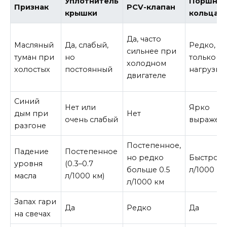
Уплотнитель
Поршне
Признак
PCV-клапан
крышки
кольца
Да, часто
Масляный
Да, слабый,
Редко,
сильнее при
туман при
но
только п
холодном
холостых
постоянный
нагрузке
двигателе
Синий
Нет или
Ярко
дым при
Нет
очень слабый
выражен
разгоне
Постепенное,
Падение
Постепенное
но редко
Быстрое (
уровня
(0.3–0.7
больше 0.5
л/1000 км
масла
л/1000 км)
л/1000 км
Запах гари
Да
Редко
Да
на свечах