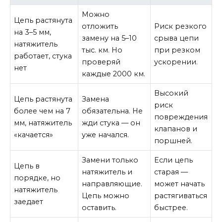
Можно
Цепь растянута
отложить
Риск резкого
на 3–5 мм,
замену на 5–10
срыва цепи
натяжитель
тыс. км. Но
при резком
работает, стука
проверяй
ускорении.
нет
каждые 2000 км.
Высокий
Цепь растянута
Замена
риск
более чем на 7
обязательна. Не
повреждения
мм, натяжитель
жди стука — он
клапанов и
«качается»
уже начался.
поршней.
Замени только
Если цепь
Цепь в
натяжитель и
старая —
порядке, но
направляющие.
может начать
натяжитель
Цепь можно
растягиваться
заедает
оставить.
быстрее.