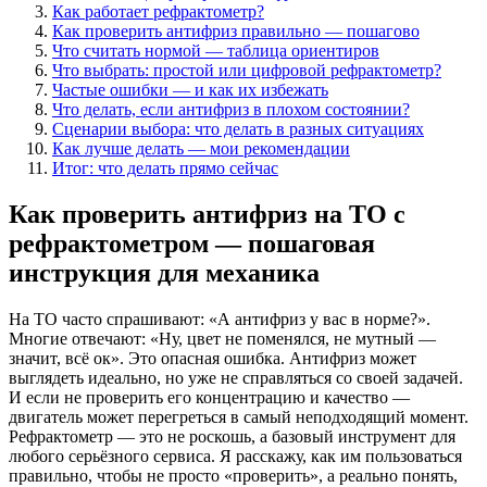
Как работает рефрактометр?
Как проверить антифриз правильно — пошагово
Что считать нормой — таблица ориентиров
Что выбрать: простой или цифровой рефрактометр?
Частые ошибки — и как их избежать
Что делать, если антифриз в плохом состоянии?
Сценарии выбора: что делать в разных ситуациях
Как лучше делать — мои рекомендации
Итог: что делать прямо сейчас
Как проверить антифриз на ТО с
рефрактометром — пошаговая
инструкция для механика
На ТО часто спрашивают: «А антифриз у вас в норме?».
Многие отвечают: «Ну, цвет не поменялся, не мутный —
значит, всё ок». Это опасная ошибка. Антифриз может
выглядеть идеально, но уже не справляться со своей задачей.
И если не проверить его концентрацию и качество —
двигатель может перегреться в самый неподходящий момент.
Рефрактометр — это не роскошь, а базовый инструмент для
любого серьёзного сервиса. Я расскажу, как им пользоваться
правильно, чтобы не просто «проверить», а реально понять,