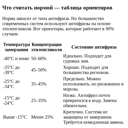
Что считать нормой — таблица ориентиров
Норма зависит от типа антифриза. Но большинство
современных систем используют антифризы на основе
этиленгликоля. Вот ориентиры, которые работают в 90%
случаев:
Температура
Концентрация
Состояние антифриза
замерзания
этиленгликоля
Идеально. Подходит для
-40°C и ниже
50–60%
суровых зим.
-35°C до
Хорошо. Подходит для
45–50%
-39°C
большинства регионов.
Предельно. Можно
-25°C до
35–45%
использовать, но рискованно в
-34°C
морозы.
Низко. Антифриз почти
-15°C до
25–35%
превратился в воду. Замена
-24°C
обязательна.
Критично. Система не
Выше -15°C
Менее 25%
защищена от замерзания.
Требуется немедленная замена.