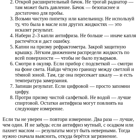
Открой расширительный бачок. Не трогай радиатор —
там может быть давление. Бачок — безопаснее и
достаточно для пробы.
Возьми чистую пипетку или капельницу. Не используй
ту, что была в масле или других жидкостях — это
исказит результат.
Набери 2–3 капли антифриза. Не больше — иначе капля
растечётся и даст ошибку.
Капни на призму рефрактометра. Закрой защитную
крышку. Лёгким движением распредели жидкость по
всей поверхности — чтобы не было пузырьков.
Смотри в окуляр. Если прибор с подсветкой — смотри
на фоне света. Найди чёткую границу между светлой и
тёмной зоной. Там, где она пересекает шкалу — и есть
температура замерзания.
Запиши результат. Если цифровой — просто запомни
цифру.
Протри призму чистой салфеткой. Не водой — лучше
спиртовой. Остатки антифриза могут повлиять на
следующее измерение.
Если ты не уверен — повтори измерение. Два раза — лучше,
чем один. И не забудь: если антифриз мутный, с осадком или
пахнет маслом — результаты могут быть неверными. Тогда
нужно сначала выяснить, откуда берётся загрязнение.