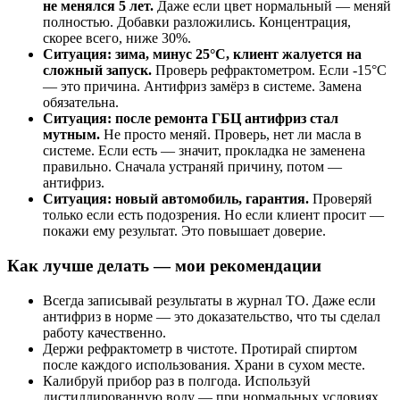
не менялся 5 лет.
Даже если цвет нормальный — меняй
полностью. Добавки разложились. Концентрация,
скорее всего, ниже 30%.
Ситуация: зима, минус 25°C, клиент жалуется на
сложный запуск.
Проверь рефрактометром. Если -15°C
— это причина. Антифриз замёрз в системе. Замена
обязательна.
Ситуация: после ремонта ГБЦ антифриз стал
мутным.
Не просто меняй. Проверь, нет ли масла в
системе. Если есть — значит, прокладка не заменена
правильно. Сначала устраняй причину, потом —
антифриз.
Ситуация: новый автомобиль, гарантия.
Проверяй
только если есть подозрения. Но если клиент просит —
покажи ему результат. Это повышает доверие.
Как лучше делать — мои рекомендации
Всегда записывай результаты в журнал ТО. Даже если
антифриз в норме — это доказательство, что ты сделал
работу качественно.
Держи рефрактометр в чистоте. Протирай спиртом
после каждого использования. Храни в сухом месте.
Калибруй прибор раз в полгода. Используй
дистиллированную воду — при нормальных условиях