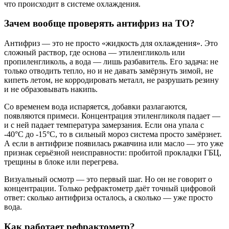
что происходит в системе охлаждения.
Зачем вообще проверять антифриз на ТО?
Антифриз — это не просто «жидкость для охлаждения». Это
сложный раствор, где основа — этиленгликоль или
пропиленгликоль, а вода — лишь разбавитель. Его задача: не
только отводить тепло, но и не давать замёрзнуть зимой, не
кипеть летом, не корродировать металл, не разрушать резину
и не образовывать накипь.
Со временем вода испаряется, добавки разлагаются,
появляются примеси. Концентрация этиленгликоля падает —
и с ней падает температура замерзания. Если она упала с
-40°C до -15°C, то в сильный мороз система просто замёрзнет.
А если в антифризе появилась ржавчина или масло — это уже
признак серьёзной неисправности: пробитой прокладки ГБЦ,
трещины в блоке или перегрева.
Визуальный осмотр — это первый шаг. Но он не говорит о
концентрации. Только рефрактометр даёт точный цифровой
ответ: сколько антифриза осталось, а сколько — уже просто
вода.
Как работает рефрактометр?