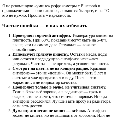
Я не рекомендую «умные» рефракометры с Bluetooth и
приложениями — они сложнее, ломаются быстрее, и на ТО
это не нужно. Простота = надёжность.
Частые ошибки — и как их избежать
Проверяют горячий антифриз.
Температура влияет на
плотность. При 60°C показания могут быть на 5–8°C
выше, чем на самом деле. Результат — ложное
спокойствие.
Используют грязную пипетку.
Остатки масла, воды
или остатки предыдущего антифриза искажают
результат. Чистота — не прихоть, а условие точности.
Смотрят на цвет, а не на концентрацию.
Красный
антифриз — это не «новый». Он может быть 5 лет в
системе и уже превратился в воду. Цвет — это
маркетинг, а не индикатор качества.
Проверяют только в бачке, не учитывая систему.
Если в бачке всё хорошо, а в радиаторе — грязь и
осадок, это не значит, что система в порядке. Иногда
антифриз расслоился. Лучше взять пробу из радиатора,
если есть доступ.
Думают, что «если не кипит — всё ок».
Антифриз
может не кипеть, но не защищать от коррозии. Или не