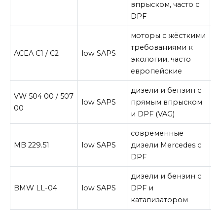
впрыском, часто с
DPF
моторы с жёсткими
м
требованиями к
ACEA C1 / C2
low SAPS
к
экологии, часто
о
европейские
дизели и бензин с
VW 504 00 / 507
с
low SAPS
прямым впрыском
00
м
и DPF (VAG)
современные
в
MB 229.51
low SAPS
дизели Mercedes с
п
DPF
з
дизели и бензин с
о
BMW LL-04
low SAPS
DPF и
р
катализатором