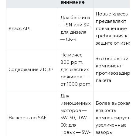
внимание
Новые классы
Для бензина
предъявляют
— SN или SP,
Класс API
повышенные
для дизеля
требования к
— CK-4
защите от износ
Не менее
Это основной
800 ppm,
компонент
Содержание ZDDP
для жёстких
противозадирно
режимов —
пакета
от 1000 ppm
Для
изношенных
Более высокая
моторов —
вязкость
Вязкость по SAE
5W-50, 10W-
компенсирует
60; для
увеличенные
новых — 5W-
зазоры