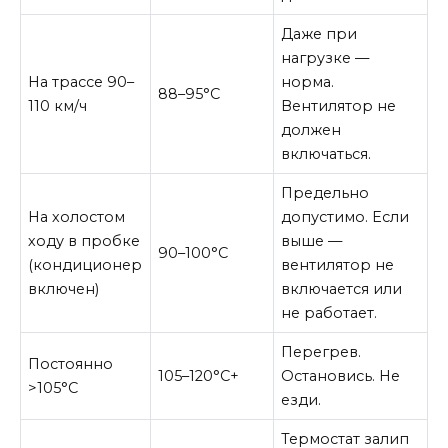
Даже при
нагрузке —
На трассе 90–
норма.
88–95°C
110 км/ч
Вентилятор не
должен
включаться.
Предельно
На холостом
допустимо. Если
ходу в пробке
выше —
90–100°C
(кондиционер
вентилятор не
включен)
включается или
не работает.
Перегрев.
Постоянно
105–120°C+
Остановись. Не
>105°C
езди.
Термостат залип