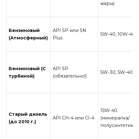
жары)
Бензиновый
API SP или SN
5W-40, 10W-40
(Атмосферный)
Plus
Бензиновый (С
API SP
5W-30, 5W-40
турбиной)
(обязательно!)
15W-40
Старый дизель
API CH-4 или CI-4
(минералка/
(до 2010 г.)
полусинтетика)