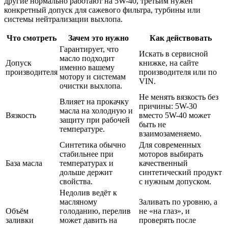
другие нормально работают на 5W-40, третьим нужен
конкретный допуск для сажевого фильтра, турбины или
системы нейтрализации выхлопа.
Что смотреть
Зачем это нужно
Как действовать
Гарантирует, что
Искать в сервисной
масло подходит
Допуск
книжке, на сайте
именно вашему
производителя
производителя или по
мотору и системам
VIN.
очистки выхлопа.
Не менять вязкость без
Влияет на прокачку
причины: 5W-30
масла на холодную и
Вязкость
вместо 5W-40 может
защиту при рабочей
быть не
температуре.
взаимозаменяемо.
Синтетика обычно
Для современных
стабильнее при
моторов выбирать
База масла
температурах и
качественный
дольше держит
синтетический продукт
свойства.
с нужным допуском.
Недолив ведёт к
масляному
Заливать по уровню, а
Объём
голоданию, перелив
не «на глаз», и
заливки
может давить на
проверять после