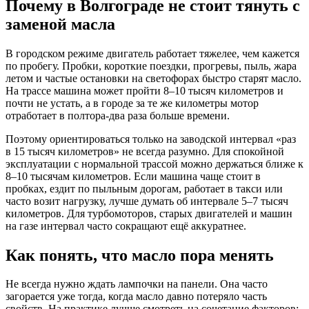
Почему в Волгограде не стоит тянуть с
заменой масла
В городском режиме двигатель работает тяжелее, чем кажется
по пробегу. Пробки, короткие поездки, прогревы, пыль, жара
летом и частые остановки на светофорах быстро старят масло.
На трассе машина может пройти 8–10 тысяч километров и
почти не устать, а в городе за те же километры мотор
отработает в полтора-два раза больше времени.
Поэтому ориентироваться только на заводской интервал «раз
в 15 тысяч километров» не всегда разумно. Для спокойной
эксплуатации с нормальной трассой можно держаться ближе к
8–10 тысячам километров. Если машина чаще стоит в
пробках, ездит по пыльным дорогам, работает в такси или
часто возит нагрузку, лучше думать об интервале 5–7 тысяч
километров. Для турбомоторов, старых двигателей и машин
на газе интервал часто сокращают ещё аккуратнее.
Как понять, что масло пора менять
Не всегда нужно ждать лампочки на панели. Она часто
загорается уже тогда, когда масло давно потеряло часть
свойств. На практике лучше смотреть на сочетание факторов: