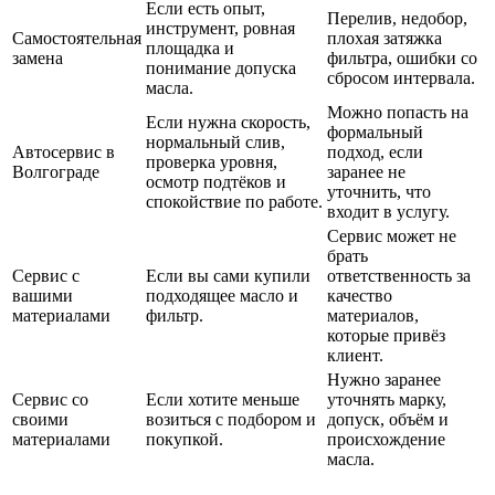
Если есть опыт,
Перелив, недобор,
инструмент, ровная
Самостоятельная
плохая затяжка
площадка и
замена
фильтра, ошибки со
понимание допуска
сбросом интервала.
масла.
Можно попасть на
Если нужна скорость,
формальный
нормальный слив,
Автосервис в
подход, если
проверка уровня,
Волгограде
заранее не
осмотр подтёков и
уточнить, что
спокойствие по работе.
входит в услугу.
Сервис может не
брать
Сервис с
Если вы сами купили
ответственность за
вашими
подходящее масло и
качество
материалами
фильтр.
материалов,
которые привёз
клиент.
Нужно заранее
Сервис со
Если хотите меньше
уточнять марку,
своими
возиться с подбором и
допуск, объём и
материалами
покупкой.
происхождение
масла.