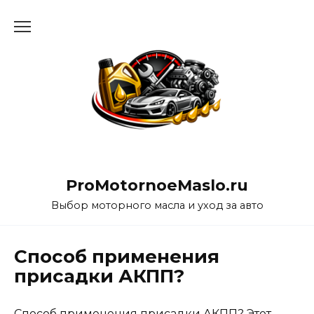
Перейти
к
содержанию
ProMotornoeMaslo.ru
Выбор моторного масла и уход за авто
Cпособ применения
присадки АКПП?
Способ применения присадки АКПП? Этот