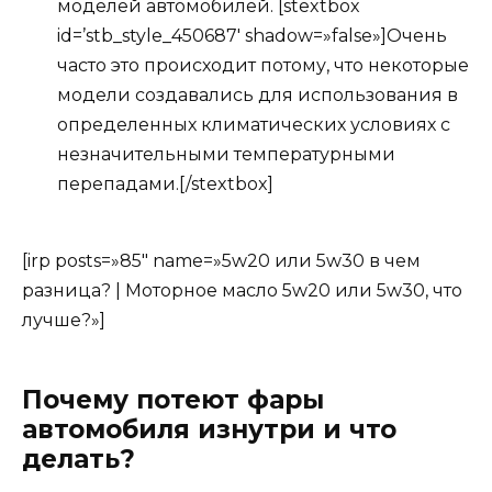
моделей автомобилей. [stextbox
id=’stb_style_450687′ shadow=»false»]Очень
часто это происходит потому, что некоторые
модели создавались для использования в
определенных климатических условиях с
незначительными температурными
перепадами.[/stextbox]
[irp posts=»85″ name=»5w20 или 5w30 в чем
разница? | Моторное масло 5w20 или 5w30, что
лучше?»]
Почему потеют фары
автомобиля изнутри и что
делать?