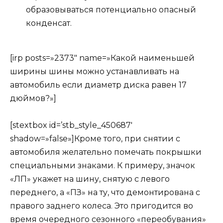
образовываться потенциально опасный
конденсат.
[irp posts=»2373″ name=»Какой наименьшей
ширины шины можно устанавливать на
автомобиль если диаметр диска равен 17
дюймов?»]
[stextbox id=’stb_style_450687′
shadow=»false»]Кроме того, при снятии с
автомобиля желательно помечать покрышки
специальными знаками. К примеру, значок
«ЛП» укажет на шину, снятую с левого
переднего, а «ПЗ» на ту, что демонтирована с
правого заднего колеса. Это пригодится во
время очередного сезонного «переобувания»