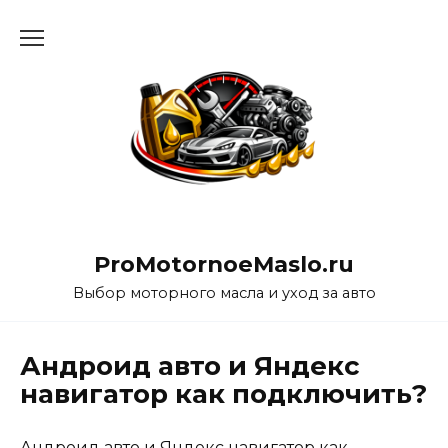
Перейти
к
содержанию
ProMotornoeMaslo.ru
Выбор моторного масла и уход за авто
Андроид авто и Яндекс
навигатор как подключить?
Андроид авто и Яндекс навигатор как